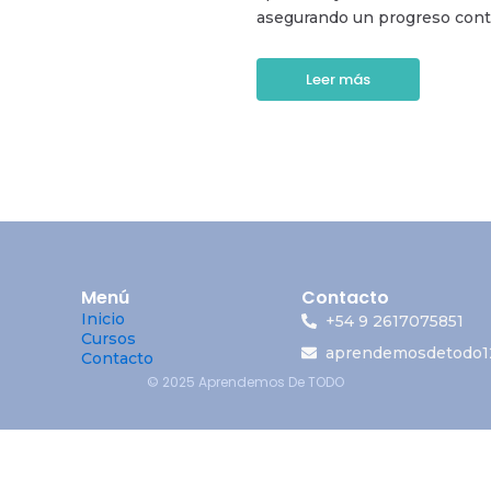
asegurando un progreso contin
Leer más
Menú
Contacto
Inicio
+54 9 2617075851
Cursos
aprendemosdetodo1
Contacto
© 2025 Aprendemos De TODO