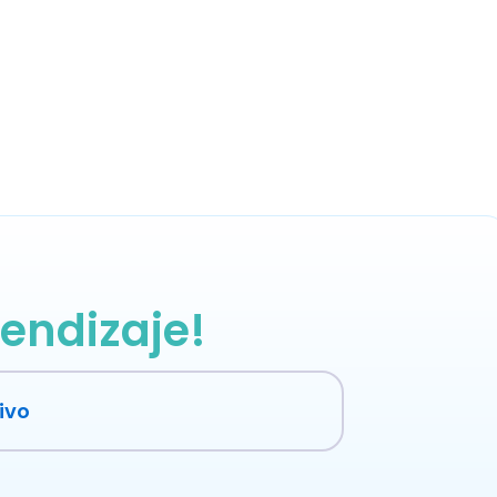
endizaje!
ivo