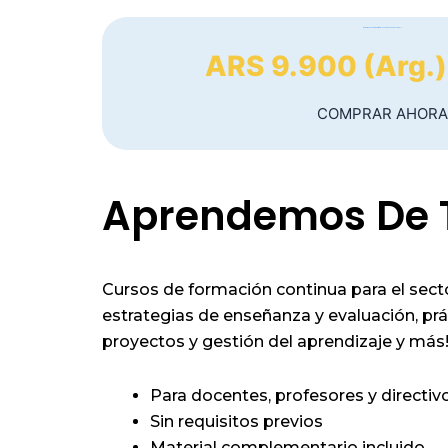
¿Cómo vas a encarar tu primera clase frente a un aula real?
ARS 9.900 (Arg.)
COMPRAR AHORA
Aprendemos De 
Cursos de formación continua para el sector
estrategias de enseñanza y evaluación, pr
proyectos y gestión del aprendizaje y más!
Para docentes, profesores y directivo
Sin requisitos previos
Material complementario incluido