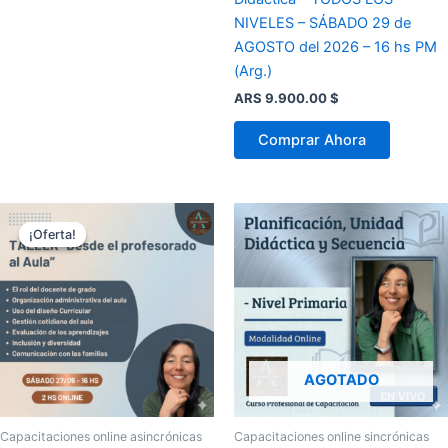
NIVELES – SÁBADO 29 de
AGOSTO del 2026 – 16 hs PM
(Arg.)
ARS 9.900.00
$
Comprar Ahora
El
El
precio
precio
¡Oferta!
¡Oferta!
original
actual
era:
es:
ARS 12.000.00 $.
ARS 9.000.00 $.
AGOTADO
Capacitaciones online asincrónicas
Capacitaciones online sincrónicas