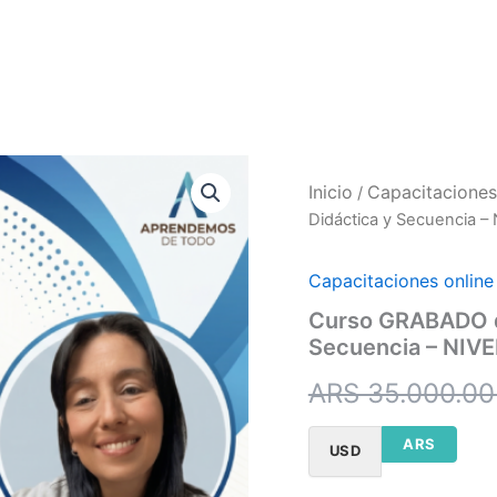
dos
Cursos en Vivo
Productos
Contacto
Inicio
Capacitaciones
/
Didáctica y Secuencia 
Capacitaciones online
Curso GRABADO de
Secuencia – NIV
ARS 35.000.0
ARS
USD