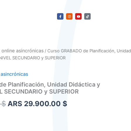
F
I
Y
T
a
n
o
i
c
s
u
k
e
t
t
t
b
a
u
o
o
g
b
k
o
r
e
k
a
-
m
f
El
El
 online asincrónicas
/ Curso GRABADO de Planificación, Unidad
precio
precio
– NIVEL SECUNDARIO y SUPERIOR
original
actual
 asincrónicas
era:
es:
 Planificación, Unidad Didáctica y
ARS 35.000.00 $.
ARS 29.900.00 $.
EL SECUNDARIO y SUPERIOR
0
$
ARS 29.900.00
$